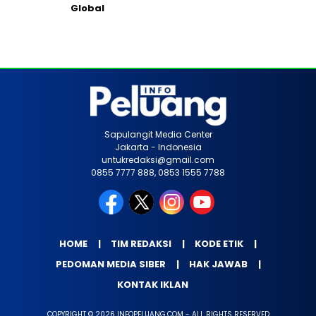
Global
Sapulangit Media Center
Jakarta - Indonesia
untukredaksi@gmail.com
0855 7777 888, 0853 1555 7788
HOME
TIM REDAKSI
KODE ETIK
PEDOMAN MEDIA SIBER
HAK JAWAB
KONTAK IKLAN
COPYRIGHT © 2026 INFOPELUANG.COM - ALL RIGHTS RESERVED