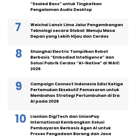
“Sealed Bass” untuk Tingkatkan
Pengalaman Audio Desktop
Weichai Lansir Lima Jalur Pengembangan
Teknologi secara Global: Menuju Masa
Depan yang Lebih Hijau dan Cerdas
Shanghai Electric Tampilkan Robot
Berbasis “Embodied Intelligence” dan
Solusi Pabrik Cerdas “AI-Native” di WAIC
2026
Campaign Connect Indonesia Edisi Ketiga
Pertemukan Eksekutif Pemasaran untuk
Membahas Strategi Pertumbuhan di Era
AI pada 2026
Lianlian DigiTech dan UnionPay
International Kembangkan Solusi
Pembayaran Berbasis Agen AI untuk
Proses Pengadaan Barang dan Jasa