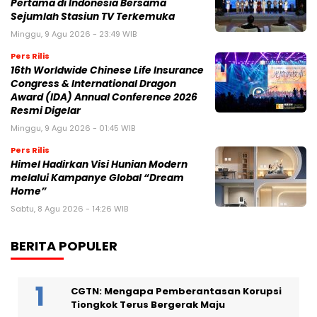
Pertama di Indonesia Bersama
Sejumlah Stasiun TV Terkemuka
Minggu, 9 Agu 2026 - 23:49 WIB
Pers Rilis
16th Worldwide Chinese Life Insurance
Congress & International Dragon
Award (IDA) Annual Conference 2026
Resmi Digelar
Minggu, 9 Agu 2026 - 01:45 WIB
Pers Rilis
Himel Hadirkan Visi Hunian Modern
melalui Kampanye Global “Dream
Home”
Sabtu, 8 Agu 2026 - 14:26 WIB
BERITA POPULER
CGTN: Mengapa Pemberantasan Korupsi
Tiongkok Terus Bergerak Maju