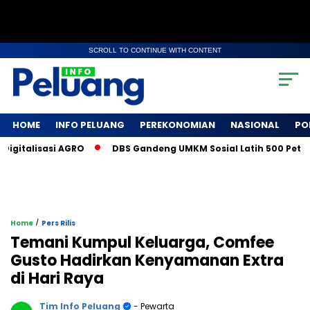
SCROLL TO CONTINUE WITH CONTENT
HOME
INFO PELUANG
PEREKONOMIAN
NASIONAL
PO
lisasi AGRO
DBS Gandeng UMKM Sosial Latih 500 Petani Kop
/
Home
Pers Rilis
Temani Kumpul Keluarga, Comfee
Gusto Hadirkan Kenyamanan Extra
di Hari Raya
Tim Info Peluang
- Pewarta