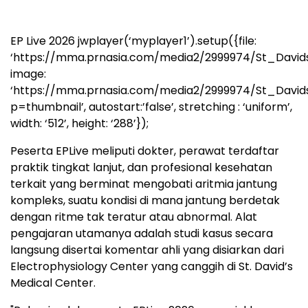
EP Live 2026
jwplayer(‘myplayer1’).setup({file:
‘https://mma.prnasia.com/media2/2999974/St_Davi
image:
‘https://mma.prnasia.com/media2/2999974/St_Davi
p=thumbnail’, autostart:’false’, stretching : ‘uniform’,
width: ‘512’, height: ‘288’});
Peserta EPLive meliputi dokter, perawat terdaftar
praktik tingkat lanjut, dan profesional kesehatan
terkait yang berminat mengobati aritmia jantung
kompleks, suatu kondisi di mana jantung berdetak
dengan ritme tak teratur atau abnormal. Alat
pengajaran utamanya adalah studi kasus secara
langsung disertai komentar ahli yang disiarkan dari
Electrophysiology Center yang canggih di St. David’s
Medical Center.