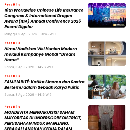
Pers Rilis
16th Worldwide Chinese Life Insurance
Congress & International Dragon
Award (IDA) Annual Conference 2026
Resmi Digelar
Minggu, 9 Agu 2026 - 01:45 WIB
Pers Rilis
Himel Hadirkan Visi Hunian Modern
melalui Kampanye Global “Dream
Home”
Sabtu, 8 Agu 2026 - 14:26 WIB
Pers Rilis
FAMILIARITÉ: Ketika Sinema dan Sastra
Bertemu dalam Sebuah Karya Puitis
Sabtu, 8 Agu 2026 - 14:19 WIB
Pers Rilis
MONDEVITA MENGAKUISISI SAHAM
MAYORITAS DI UNDERSCORE DISTRICT,
PERUSAHAAN INDUK MAGLIANO,
SEBAGAI LANGKAH KEDUA DALAM