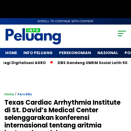
SCROLL TO CONTINUE WITH CONTENT
HOME
INFO PELUANG
PEREKONOMIAN
NASIONAL
PO
 Digitalisasi AGRO
DBS Gandeng UMKM Sosial Latih 500 Peta
/
Home
Pers Rilis
Texas Cardiac Arrhythmia Institute
di St. David’s Medical Center
selenggarakan konferensi
internasional tentang aritmia