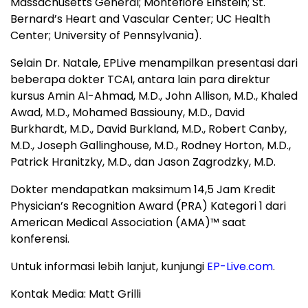
Massachusetts General; Montefiore Einstein; St.
Bernard’s Heart and Vascular Center; UC Health
Center; University of Pennsylvania).
Selain Dr. Natale, EPLive menampilkan presentasi dari
beberapa dokter TCAI, antara lain para direktur
kursus Amin Al-Ahmad, M.D., John Allison, M.D., Khaled
Awad, M.D., Mohamed Bassiouny, M.D., David
Burkhardt, M.D., David Burkland, M.D., Robert Canby,
M.D., Joseph Gallinghouse, M.D., Rodney Horton, M.D.,
Patrick Hranitzky, M.D., dan Jason Zagrodzky, M.D.
Dokter mendapatkan maksimum 14,5 Jam Kredit
Physician’s Recognition Award (PRA) Kategori 1 dari
American Medical Association (AMA)™ saat
konferensi.
Untuk informasi lebih lanjut, kunjungi
EP-Live.com
.
Kontak Media: Matt Grilli