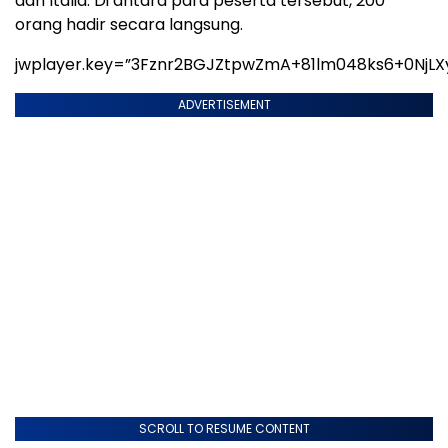
dan Italia. Di antara para peserta tersebut, 200
orang hadir secara langsung.
jwplayer.key=”3Fznr2BGJZtpwZmA+81lm048ks6+0NjLX
ADVERTISEMENT
SCROLL TO RESUME CONTENT