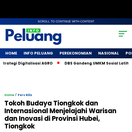
SCROLL TO CONTINUE WITH CONTENT
HOME
INFO PELUANG
PEREKONOMIAN
NASIONAL
PO
ategi Digitalisasi AGRO
DBS Gandeng UMKM Sosial Latih 500 
/
Home
Pers Rilis
Tokoh Budaya Tiongkok dan
Internasional Menjelajahi Warisan
dan Inovasi di Provinsi Hubei,
Tiongkok