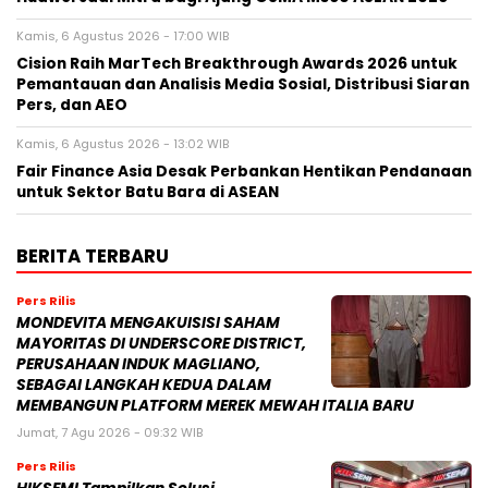
Kamis, 6 Agustus 2026 - 17:00 WIB
Cision Raih MarTech Breakthrough Awards 2026 untuk
Pemantauan dan Analisis Media Sosial, Distribusi Siaran
Pers, dan AEO
Kamis, 6 Agustus 2026 - 13:02 WIB
Fair Finance Asia Desak Perbankan Hentikan Pendanaan
untuk Sektor Batu Bara di ASEAN
BERITA TERBARU
Pers Rilis
MONDEVITA MENGAKUISISI SAHAM
MAYORITAS DI UNDERSCORE DISTRICT,
PERUSAHAAN INDUK MAGLIANO,
SEBAGAI LANGKAH KEDUA DALAM
MEMBANGUN PLATFORM MEREK MEWAH ITALIA BARU
Jumat, 7 Agu 2026 - 09:32 WIB
Pers Rilis