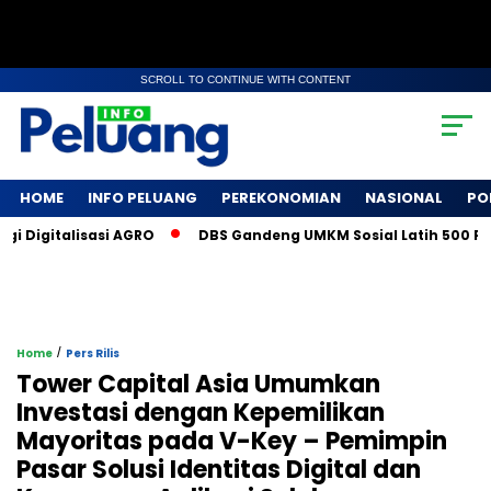
SCROLL TO CONTINUE WITH CONTENT
HOME
INFO PELUANG
PEREKONOMIAN
NASIONAL
PO
igitalisasi AGRO
DBS Gandeng UMKM Sosial Latih 500 Petani
/
Home
Pers Rilis
Tower Capital Asia Umumkan
Investasi dengan Kepemilikan
Mayoritas pada V-Key – Pemimpin
Pasar Solusi Identitas Digital dan