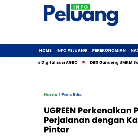
HOME
INFO PELUANG
PEREKONOMIAN
NA
ni Strategi Digitalisasi AGRO
DBS Gandeng UMKM Sosial Lati
Home
Pers Rilis
/
UGREEN Perkenalkan 
Perjalanan dengan Kab
Pintar