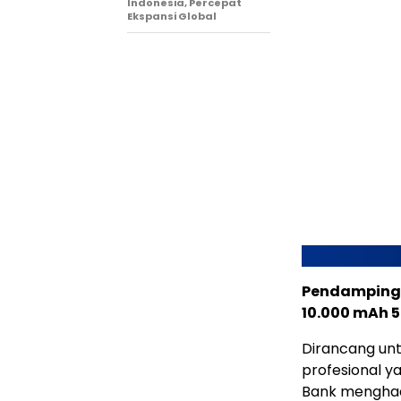
Indonesia, Percepat
Ekspansi Global
Pendamping 
10.000 mAh 
Dirancang un
profesional y
Bank menghad