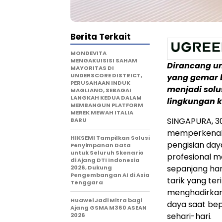
Berita Terkait
MONDEVITA
MENGAKUISISI SAHAM
Dirancang u
MAYORITAS DI
UNDERSCORE DISTRICT,
yang gemar 
PERUSAHAAN INDUK
menjadi solu
MAGLIANO, SEBAGAI
LANGKAH KEDUA DALAM
lingkungan k
MEMBANGUN PLATFORM
MEREK MEWAH ITALIA
SINGAPURA,
3
BARU
memperkenalk
HIKSEMI Tampilkan Solusi
pengisian day
Penyimpanan Data
untuk Seluruh Skenario
profesional 
di Ajang DTI Indonesia
sepanjang har
2026, Dukung
Pengembangan AI di Asia
tarik yang teri
Tenggara
menghadirkan
Huawei Jadi Mitra bagi
daya saat bep
Ajang GSMA M360 ASEAN
sehari-hari.
2026