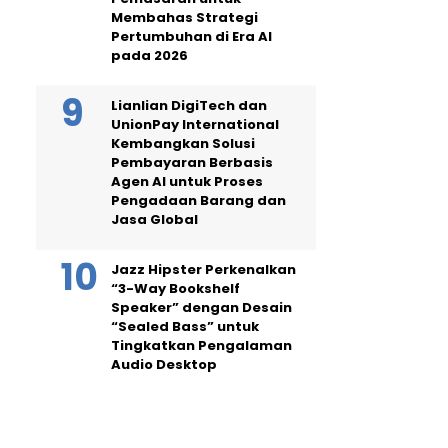
Membahas Strategi
Pertumbuhan di Era AI
pada 2026
Lianlian DigiTech dan
UnionPay International
Kembangkan Solusi
Pembayaran Berbasis
Agen AI untuk Proses
Pengadaan Barang dan
Jasa Global
Jazz Hipster Perkenalkan
“3-Way Bookshelf
Speaker” dengan Desain
“Sealed Bass” untuk
Tingkatkan Pengalaman
Audio Desktop