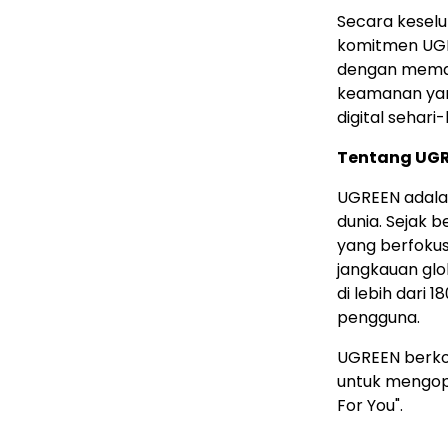
Secara kesel
komitmen UGR
dengan memad
keamanan yan
digital sehari-
Tentang UG
UGREEN adala
dunia. Sejak b
yang berfokus
jangkauan glo
di lebih dari 
pengguna.
UGREEN berko
untuk mengop
For You".