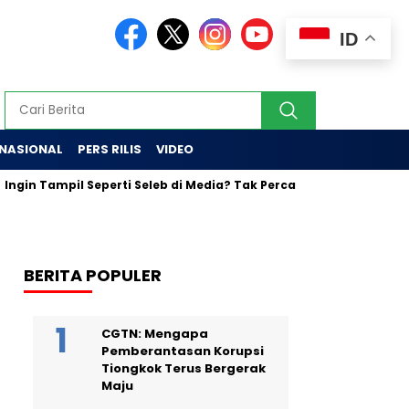
ID
RNASIONAL
PERS RILIS
VIDEO
ampil Seperti Seleb di Media? Tak Percaya Diri Bertemu Jurnalis? 
BERITA POPULER
CGTN: Mengapa
Pemberantasan Korupsi
Tiongkok Terus Bergerak
Maju