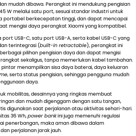
dan mudah dibawa. Perangkat ini mendukung pengisian
45 W melalui satu
port
, sesuai standar industri untuk
a portabel berkecepatan tinggi, dan dapat mencapai
aat mengisi daya perangkat Xiaomi yang kompatibel.
a
port
USB-C, satu port USB-A, serta kabel USB-C yang
dan terintegrasi (
built-in retractable
), perangkat ini
rbagai pilihan pengisian daya dan dapat mengisi
erangkat
sekaligus
, tanpa memerlukan kabel tambahan.
 pintar menampilkan sisa daya baterai, daya keluaran
ime
, serta status pengisian, sehingga pengguna mudah
nggunaan daya.
uk mobilitas, desainnya yang ringkas membuat
 ringan dan mudah digenggam dengan satu tangan,
is digunakan saat perjalanan atau aktivitas sehari-hari.
itas 36 Wh,
power bank
ini juga memenuhi regulasi
ai penerbangan, maka aman dibawa dalam
dan perjalanan jarak
jauh.