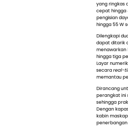
yang ringkas 
cepat hingga 
pengisian day
hingga 55 W s
Dilengkapi du
dapat ditarik 
menawarkan be
hingga tiga p
Layar numerik
secara
real-t
memantau pe
Dirancang unt
perangkat ini
sehingga prakt
Dengan kapas
kabin maskap
penerbangan 