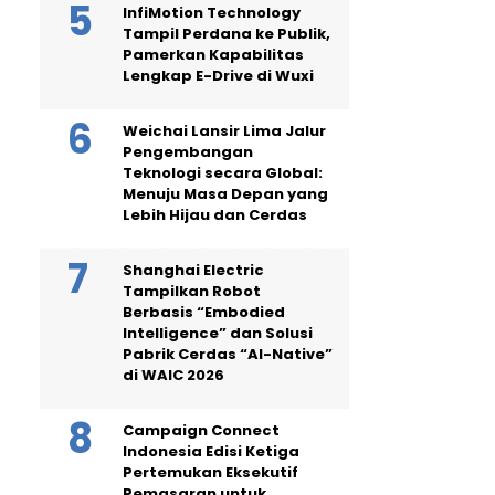
InfiMotion Technology
Tampil Perdana ke Publik,
Pamerkan Kapabilitas
Lengkap E-Drive di Wuxi
Weichai Lansir Lima Jalur
Pengembangan
Teknologi secara Global:
Menuju Masa Depan yang
Lebih Hijau dan Cerdas
Shanghai Electric
Tampilkan Robot
Berbasis “Embodied
Intelligence” dan Solusi
Pabrik Cerdas “AI-Native”
di WAIC 2026
Campaign Connect
Indonesia Edisi Ketiga
Pertemukan Eksekutif
Pemasaran untuk