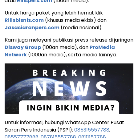
atau
Rilispers.com
(150an media).
Untuk harga paket yang lebih hemat klik
Rilisbisnis.com
(khusus media ekbis) dan
Jasasiaranpers.com
(media nasional).
Kami juga melayani publikasi press release di jaringan
Disway Group
(100an media), dan
ProMedia
Network
(1000an media), serta media lainnya.
Untuk informasi, hubungi WhatsApp Center Pusat
Siaran Pers Indonesia (PSPI):
085315557788
,
08557777888
,
087815557788
,
08111157788
.