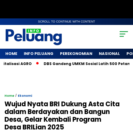
SCROLL TO CONTINUE WITH CONTENT
HOME
INFO PELUANG
PEREKONOMIAN
NASIONAL
PO
isasi AGRO
DBS Gandeng UMKM Sosial Latih 500 Petani Kopi 
/
Home
Ekonomi
Wujud Nyata BRI Dukung Asta Cita
dalam Berdayakan dan Bangun
Desa, Gelar Kembali Program
Desa BRILian 2025