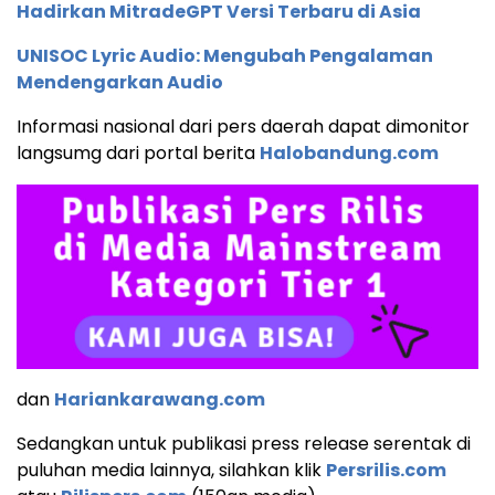
Hadirkan MitradeGPT Versi Terbaru di Asia
UNISOC Lyric Audio: Mengubah Pengalaman
Mendengarkan Audio
Informasi nasional dari pers daerah dapat dimonitor
langsumg dari portal berita
Halobandung.com
dan
Hariankarawang.com
Sedangkan untuk publikasi press release serentak di
puluhan media lainnya, silahkan klik
Persrilis.com