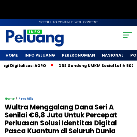
SCROLL TO CONTINUE WITH CONTENT
HOME
INFO PELUANG
PEREKONOMIAN
NASIONAL
PO
i Digitalisasi AGRO
DBS Gandeng UMKM Sosial Latih 500 Peta
/
Home
Pers Rilis
Wultra Menggalang Dana Seri A
Senilai €6,8 Juta Untuk Percepat
Perluasan Solusi Identitas Digital
Pasca Kuantum di Seluruh Dunia