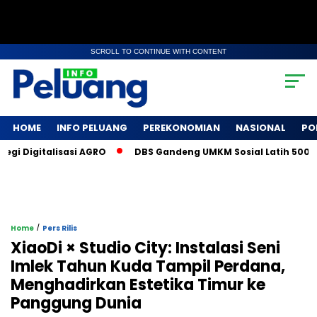
SCROLL TO CONTINUE WITH CONTENT
HOME
INFO PELUANG
PEREKONOMIAN
NASIONAL
PO
 Digitalisasi AGRO
DBS Gandeng UMKM Sosial Latih 500 Peta
/
Home
Pers Rilis
XiaoDi × Studio City: Instalasi Seni
Imlek Tahun Kuda Tampil Perdana,
Menghadirkan Estetika Timur ke
Panggung Dunia