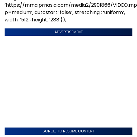
‘https://mma.prnasia.com/media2/2901866/VIDEO.m
p=medium’, autostart:’false’, stretching : ‘uniform’,
width: ‘512’, height: ‘288’});
ADVERTISEMENT
SCROLL TO RESUME CONTENT