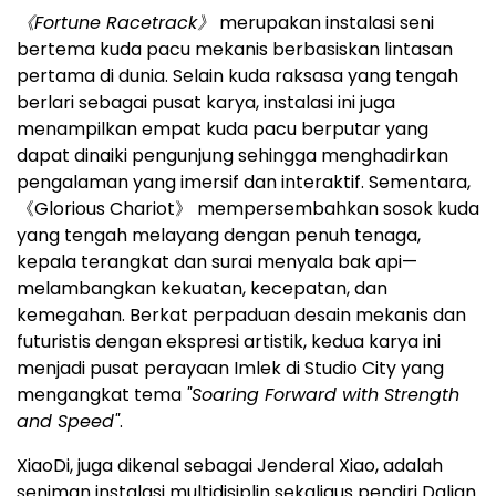
《
Fortune Racetrack
》
merupakan instalasi seni
bertema kuda pacu mekanis berbasiskan lintasan
pertama di dunia. Selain kuda raksasa yang tengah
berlari sebagai pusat karya, instalasi ini juga
menampilkan empat kuda pacu berputar yang
dapat dinaiki pengunjung sehingga menghadirkan
pengalaman yang imersif dan interaktif. Sementara,
《Glorious Chariot》 mempersembahkan sosok kuda
yang tengah melayang dengan penuh tenaga,
kepala terangkat dan surai menyala bak api—
melambangkan kekuatan, kecepatan, dan
kemegahan. Berkat perpaduan desain mekanis dan
futuristis dengan ekspresi artistik, kedua karya ini
menjadi pusat perayaan Imlek di Studio City yang
mengangkat tema
"Soaring Forward with Strength
and Speed"
.
XiaoDi, juga dikenal sebagai Jenderal Xiao, adalah
seniman instalasi multidisiplin sekaligus pendiri Dalian