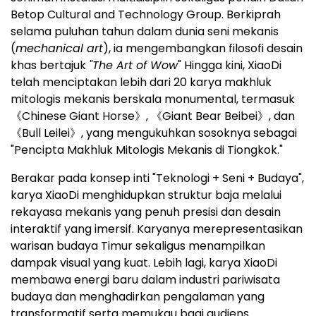
Betop Cultural and Technology Group. Berkiprah
selama puluhan tahun dalam dunia seni mekanis
(
mechanical art
), ia mengembangkan filosofi desain
khas bertajuk
"The Art of Wow
" Hingga kini, XiaoDi
telah menciptakan lebih dari 20 karya makhluk
mitologis mekanis berskala monumental, termasuk
《Chinese Giant Horse》, 《Giant Bear Beibei》, dan
《Bull Leilei》, yang mengukuhkan sosoknya sebagai
"Pencipta Makhluk Mitologis Mekanis di Tiongkok."
Berakar pada konsep inti "Teknologi + Seni + Budaya",
karya XiaoDi menghidupkan struktur baja melalui
rekayasa mekanis yang penuh presisi dan desain
interaktif yang imersif. Karyanya merepresentasikan
warisan budaya Timur sekaligus menampilkan
dampak visual yang kuat. Lebih lagi, karya XiaoDi
membawa energi baru dalam industri pariwisata
budaya dan menghadirkan pengalaman yang
transformatif serta memukau bagi audiens.