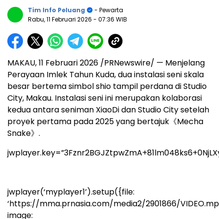
Tim Info Peluang
- Pewarta
Rabu, 11 Februari 2026
- 07:36 WIB
MAKAU, 11 Februari 2026 /PRNewswire/ — Menjelang
Perayaan Imlek Tahun Kuda, dua instalasi seni skala
besar bertema simbol shio tampil perdana di Studio
City, Makau. Instalasi seni ini merupakan kolaborasi
kedua antara seniman XiaoDi dan Studio City setelah
proyek pertama pada 2025 yang bertajuk《Mecha
Snake》.
jwplayer.key=”3Fznr2BGJZtpwZmA+81lm048ks6+0NjLX
jwplayer(‘myplayer1’).setup({file:
‘https://mma.prnasia.com/media2/2901866/VIDEO.mp
image: