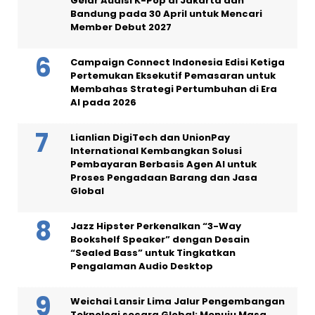
Gelar Audisi K-Pop di Jakarta dan
Bandung pada 30 April untuk Mencari
Member Debut 2027
Campaign Connect Indonesia Edisi Ketiga
Pertemukan Eksekutif Pemasaran untuk
Membahas Strategi Pertumbuhan di Era
AI pada 2026
Lianlian DigiTech dan UnionPay
International Kembangkan Solusi
Pembayaran Berbasis Agen AI untuk
Proses Pengadaan Barang dan Jasa
Global
Jazz Hipster Perkenalkan “3-Way
Bookshelf Speaker” dengan Desain
“Sealed Bass” untuk Tingkatkan
Pengalaman Audio Desktop
Weichai Lansir Lima Jalur Pengembangan
Teknologi secara Global: Menuju Masa